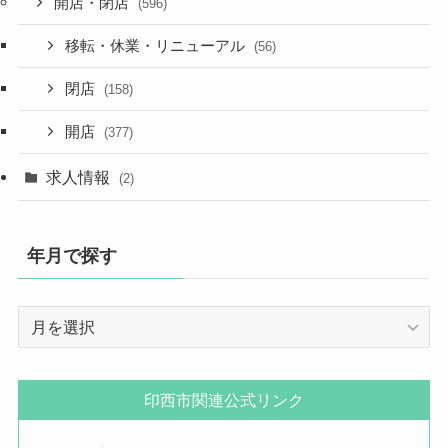
開店・閉店
(596)
移転・休業・リニューアル
(56)
閉店
(158)
開店
(377)
求人情報
(2)
年月で探す
年
月
で
探
印西市関連公式リンク
す