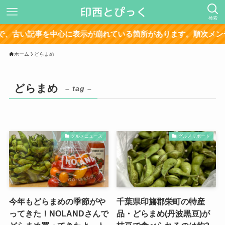
検索
、古い記事を中心に表示が崩れている箇所があります。順次メンテ
ホーム
どらまめ
どらまめ
– tag –
グルメニュース
グルメリポート
今年もどらまめの季節がや
千葉県印旛郡栄町の特産
ってきた！NOLANDさんで
品・どらまめ(丹波黒豆)が