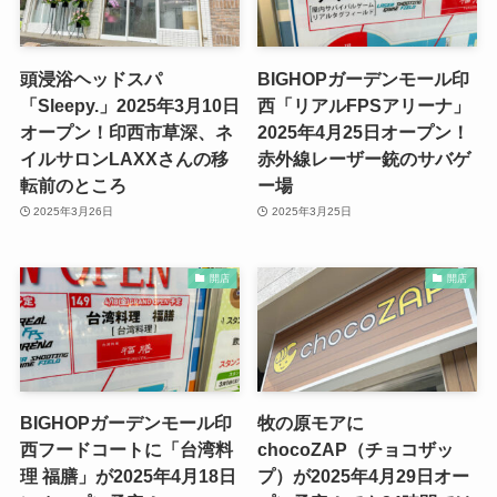
頭浸浴ヘッドスパ
BIGHOPガーデンモール印
「Sleepy.」2025年3月10日
西「リアルFPSアリーナ」
オープン！印西市草深、ネ
2025年4月25日オープン！
イルサロンLAXXさんの移
赤外線レーザー銃のサバゲ
転前のところ
ー場
2025年3月26日
2025年3月25日
開店
開店
BIGHOPガーデンモール印
牧の原モアに
西フードコートに「台湾料
chocoZAP（チョコザッ
理 福膳」が2025年4月18日
プ）が2025年4月29日オー