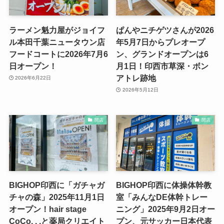
ラーメン魁力屋がジョイフ
ぱんやニチゲツさんが2026
ル本田千葉ニュータウン店
年5月7日からプレオープ
フードコートに2026年7月6
ン、グランドオープンは6
日オープン！
月1日！印西市草深・ボン
アトレ跡地
2026年6月22日
2026年5月12日
開店
開店
BIGHOP印西に「ガチャガ
BIGHOP印西に体操体幹教
チャの森」2025年11月1日
室「みんなDE体幹トレー
オープン！hair stage
ニング」2025年9月2日オー
CoCo. . .と薬局クリエイト
プン、元サッカー日本代表