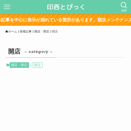
検索
を中心に表示が崩れている箇所があります。順次メンテナンス中で
ホーム
新着記事
開店・閉店
開店
開店
– category –
開店・閉店
開店