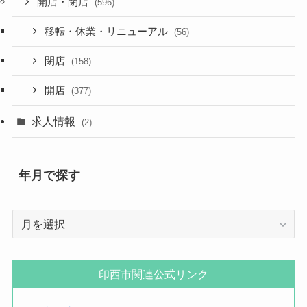
開店・閉店
(596)
移転・休業・リニューアル
(56)
閉店
(158)
開店
(377)
求人情報
(2)
年月で探す
年
月
で
探
印西市関連公式リンク
す