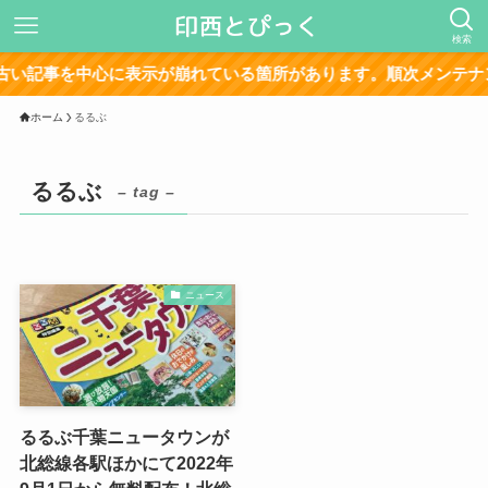
検索
い記事を中心に表示が崩れている箇所があります。順次メンテナン
ホーム
るるぶ
るるぶ
– tag –
ニュース
るるぶ千葉ニュータウンが
北総線各駅ほかにて2022年