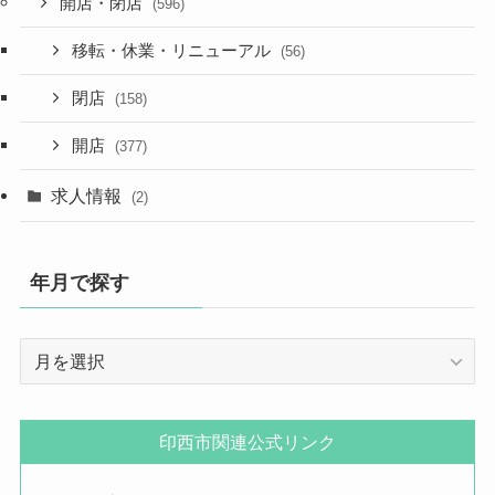
開店・閉店
(596)
移転・休業・リニューアル
(56)
閉店
(158)
開店
(377)
求人情報
(2)
年月で探す
年
月
で
探
印西市関連公式リンク
す