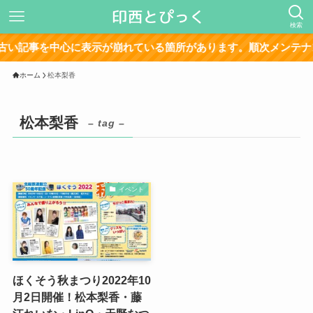
検索
い記事を中心に表示が崩れている箇所があります。順次メンテナン
ホーム
松本梨香
松本梨香
– tag –
イベント
ほくそう秋まつり2022年10
月2日開催！松本梨香・藤