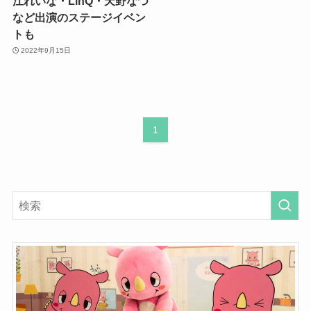
江れいな・LinQ・天野なつ
など出演のステージイベン
トも
2022年9月15日
1