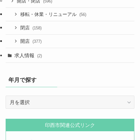
開店・閉店
(596)
移転・休業・リニューアル
(56)
閉店
(158)
開店
(377)
求人情報
(2)
年月で探す
年
月
で
探
印西市関連公式リンク
す