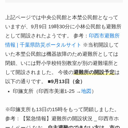
上記ページでは中央公民館と本埜公民館となって
いますが、9月9日 19時30分に小林公民館も避難所
として開設されたようです。 参考：
印西市避難所
情報 | 千葉県防災ポータルサイト
※当初開設して
いた本埜公民館は機器故障のため避難所としては
閉鎖、いには野小学校特別教室が別の避難場所と
して開設されました。 今後の
避難所の開設予定
は
以下の通りです。
■9月13日（金）
印旛支所（印西市美瀬1-25 →
地図
）
※印旛支所も13日の15時をもって閉鎖しました。
参考：【緊急情報】避難所の開設状況 _ 印西市ホ
ームページ なお、
自主避難のできない方は、市の