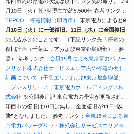
印西市内の停電の状況は以下リンク先の通り。 ※9
月10日（火）朝7時現在で約5,500軒 参考リンク：
TEPCO _ 停電情報（印西市）
東京電力によると
9
月10日（火）に一部復旧、11日（水）に全面復旧
の見込みとのことです。（下記リンク先「停電の
復旧計画（千葉エリアおよび東京都島嶼部）」参
照） 参考リンク：
台風15号による東京電力パワー
グリッド株式会社サービスエリア内の停電の復旧
計画について（千葉エリアおよび東京都島嶼部）
｜プレスリリース｜東京電力ホールディングス株
式会社
※公開後追記 東京電力の予定が更新され、
印西市の復旧は10日は無し、全面復旧が11日
“以
降”
となりました。 参考リンク：
台風15号による東
京電力パワーグリッド株式会社サービスエリア内