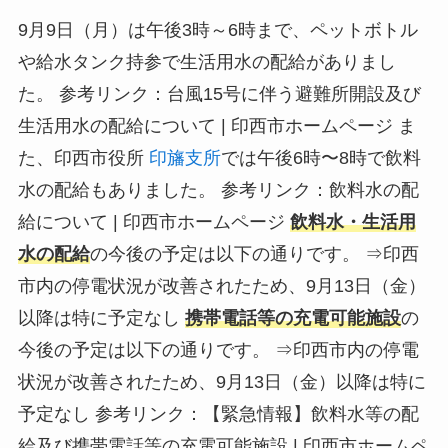
9月9日（月）は午後3時～6時まで、ペットボトル
や給水タンク持参で生活用水の配給がありまし
た。 参考リンク：台風15号に伴う避難所開設及び
生活用水の配給について | 印西市ホームページ ま
た、印西市役所
印旛支所
では午後6時〜8時で飲料
水の配給もありました。 参考リンク：飲料水の配
給について | 印西市ホームページ
飲料水・生活用
水の配給
の今後の予定は以下の通りです。
⇒印西
市内の停電状況が改善されたため、9月13日（金）
以降は特に予定なし
携帯電話等の充電可能施設
の
今後の予定は以下の通りです。
⇒印西市内の停電
状況が改善されたため、9月13日（金）以降は特に
予定なし
参考リンク：【緊急情報】飲料水等の配
給及び携帯電話等の充電可能施設 | 印西市ホームペ