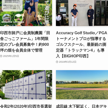
印西市師戸に会員制農園「田
Accuracy Golf Studio／PGA
舎ごっこファーム」1年間限
トーナメントプロが指導する
定のプレ会員募集中！約900
ゴルフスクール、最新鋭の測
坪の畑を会員全体で管理
定器「トラックマン4」も導
入【BIGHOP印西】
2025年1月5日
2019年3月12日
令和2年(2020年)印西市長選挙
成田線 木下駅近く、日本デキ