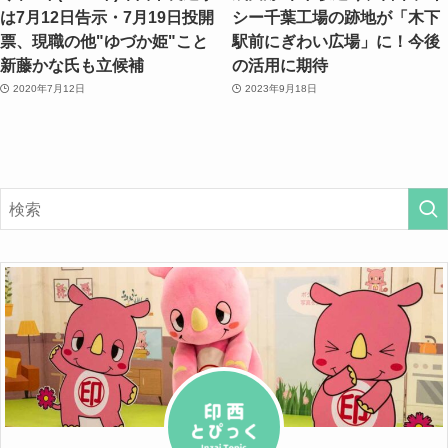
は7月12日告示・7月19日投開
シー千葉工場の跡地が「木下
票、現職の他"ゆづか姫"こと
駅前にぎわい広場」に！今後
新藤かな氏も立候補
の活用に期待
2020年7月12日
2023年9月18日