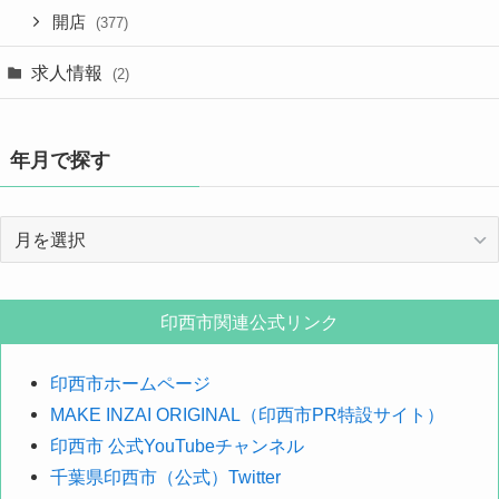
開店
(377)
求人情報
(2)
年月で探す
年
月
で
探
印西市関連公式リンク
す
印西市ホームページ
MAKE INZAI ORIGINAL（印西市PR特設サイト）
印西市 公式YouTubeチャンネル
千葉県印西市（公式）Twitter