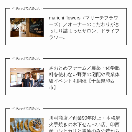
あわせて読みたい
marichi flowers（マリーチフラワ
ーズ）／オーナーのこだわりがぎ
っしり詰まったサロン、ドライフ
ラワー...
あわせて読みたい
さおとめファーム／農薬・化学肥
料を使わない野菜の宅配や農業体
験イベントも開催【千葉県印西
市】
あわせて読みたい
川村商店／創業90年以上・本格炭
火手焼きの木下せんべい店、印西
産コシヒカリと醤油のみの昔から