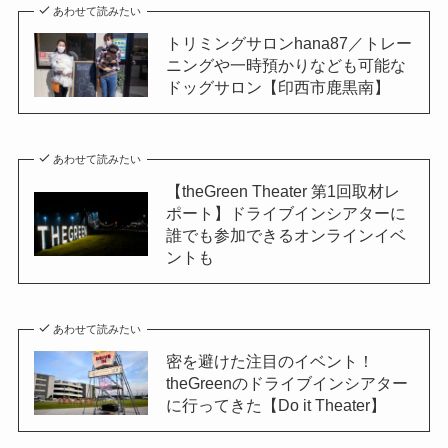
あわせて読みたい
トリミングサロンhana87／トレー
ニングや一時預かりなども可能な
ドッグサロン【印西市鹿黒南】
あわせて読みたい
【theGreen Theater 第1回取材レ
ポート】ドライブインシアターに
誰でも参加できるオンラインイベ
ントも
あわせて読みたい
密を避けた注目のイベント！
theGreenのドライブインシアター
に行ってきた【Do it Theater】