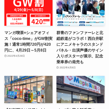
マンガ喫茶×シェアオフィ
群青のファンファーレと北
ス「coco-time」がGW割実
総鉄道がコラボ！西白井駅
施！通常1時間720円が420
にアニメキャラのスタンド
円に、4月29日～5月8日
パネル・出演声優のサイン
入りポスターが展示、記念
2022年4月29日
乗車券の発売も
2022年4月8日