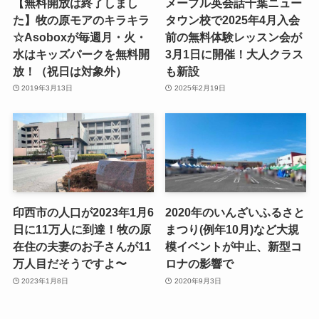
【無料開放は終了しまし
メープル英会話千葉ニュー
た】牧の原モアのキラキラ
タウン校で2025年4月入会
☆Asoboxが毎週月・火・
前の無料体験レッスン会が
水はキッズパークを無料開
3月1日に開催！大人クラス
放！（祝日は対象外）
も新設
2019年3月13日
2025年2月19日
印西市の人口が2023年1月6
2020年のいんざいふるさと
日に11万人に到達！牧の原
まつり(例年10月)など大規
在住の夫妻のお子さんが11
模イベントが中止、新型コ
万人目だそうですよ〜
ロナの影響で
2023年1月8日
2020年9月3日