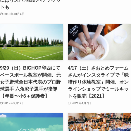
トも
2018年10月4日
9/29（日）BIGHOP印西にて
4/17（土）さおとめファーム
ベースボール教室が開催、元
さんがインスタライブで「味
女子野球全日本代表のプロ野
噌作り体験教室」開催、オン
球選手 六角彩子選手が指導
ラインショップでミールキッ
【年長〜小6＋保護者】
トを販売【2021】
2019年9月12日
2021年4月7日