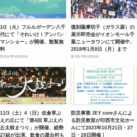
1/2（火）フルルガーデン八千
復刻薩摩切子（ガラス器）の
代にて「それいけ！アンパン
展示即売会がイオンモール千
マンショー」が開催、観覧無
葉ニュータウンにて開催中、
料
2018年1月8日（月）まで
2017年12月31日
2017年12月12日
11/3（土）4（日）佐倉草ぶ
防災事業 JEY coreさんによ
えの丘にて「第4回 草ぶえの
る防災教室が印西市文化ホー
丘太鼓まつり」が開催、総勢
ルにて2023年10月21日・27
27組が出演、飲食の屋台村も
日・28日開催！