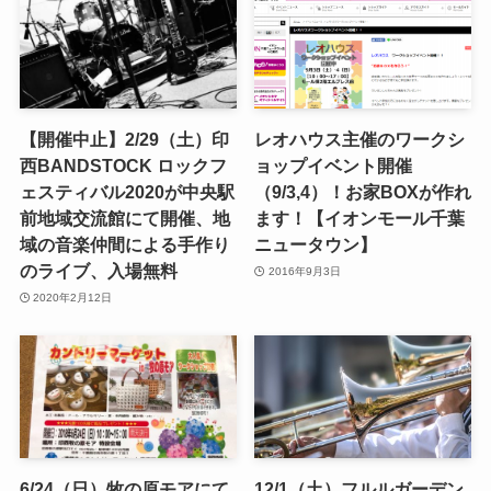
【開催中止】2/29（土）印
レオハウス主催のワークシ
西BANDSTOCK ロックフ
ョップイベント開催
ェスティバル2020が中央駅
（9/3,4）！お家BOXが作れ
前地域交流館にて開催、地
ます！【イオンモール千葉
域の音楽仲間による手作り
ニュータウン】
のライブ、入場無料
2016年9月3日
2020年2月12日
6/24（日）牧の原モアにて
12/1（土）フルルガーデン