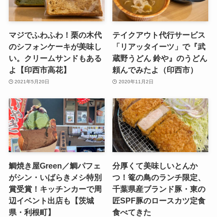
マジでふわふわ！栗の木代
テイクアウト代行サービス
のシフォンケーキが美味し
「リアッタイーツ」で『武
い。クリームサンドもある
蔵野うどん 鈴や』のうどん
よ【印西市高花】
頼んでみたよ（印西市）
2021年5月20日
2020年11月2日
鯛焼き屋Green／鯛パフェ
分厚くて美味しいとんか
がシン・いばらきメシ特別
つ！篭の鳥のランチ限定、
賞受賞！キッチンカーで周
千葉県産ブランド豚・東の
辺イベント出店も【茨城
匠SPF豚のロースカツ定食
県・利根町】
食べてきた