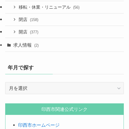
移転・休業・リニューアル
(56)
閉店
(158)
開店
(377)
求人情報
(2)
年月で探す
年
月
で
探
印西市関連公式リンク
す
印西市ホームページ