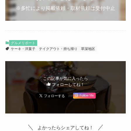
※多忙により掲載依頼・取材依頼は受付中止
グルメリポート
ケーキ・洋菓子
テイクアウト・持ち帰り
草深地区
この記事が気に入ったら
フォローしてね！
Follow Me
よかったらシェアしてね！