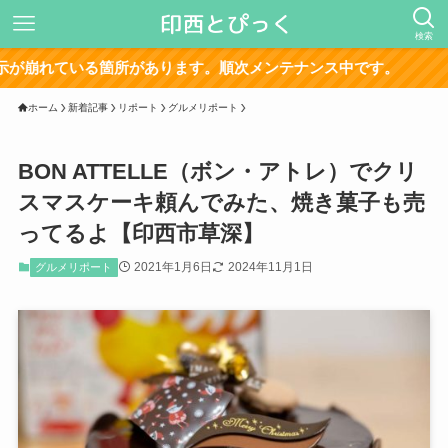
検索
サ
ホーム
新着記事
リポート
グルメリポート
BON ATTELLE（ボン・アトレ）でクリ
スマスケーキ頼んでみた、焼き菓子も売
ってるよ【印西市草深】
2021年1月6日
2024年11月1日
グルメリポート