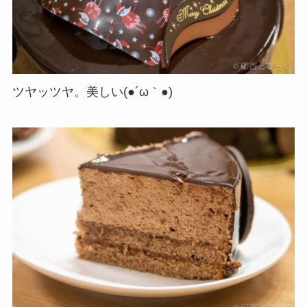
ツヤッツヤ。美しい(●´ω｀●)