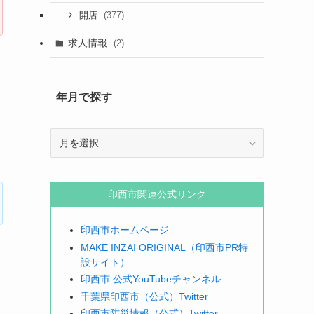
(377)
開店
求人情報
(2)
年月で探す
年
月
で
探
印西市関連公式リンク
す
印西市ホームページ
MAKE INZAI ORIGINAL（印西市PR特
設サイト）
印西市 公式YouTubeチャンネル
千葉県印西市（公式）Twitter
印西市防災情報（公式）Twitter