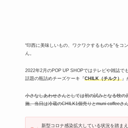
“印西に美味しいもの、ワクワクするものを”をコンセ
ん。
2022年2月のPOP UP SHOPではテレビや雑
話題の瓶詰めチーズケーキ『
CHILK（チルク）
』
小さなしあわせさんとしては初の試みとなる牧の原テ
施、当日は冷蔵のCHILK1個売りとmuni coff
新型コロナ感染拡大している状況を踏まえ、C