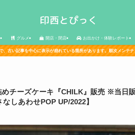
ス
グルメ
開店・閉店
お出かけ・体験レポート
示が崩れている箇所があります。順次メンテナンス中です。
詰めチーズケーキ『CHILK』販売 ※当日
しあわせPOP UP/2022】