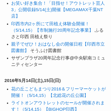
お笑い好き集合！「目指せ！アウトレット芸人
3」公開収録5/14(土)開催【MEGAMAX千葉NT
店】
印西市内2ヶ所にて田植え体験会開催！
（5/14,15）【市制施行20周年記念事業】
ふる
さと印西 田植え祭り
親子でぜひ！おはなし会の開催日程【印西市立
図書館】
そうふけ図書館
サザンプラザ20周年記念行事@中央駅南コミュ
ニティセンター
2016年5月14日(土),15日(日)
花の丘こどもまつり2016＆フリーマーケットが
開催！（5/14,15）【北総花の丘公園】
ライトオンアウトレットのセールが開催されま
す！（5/14,15）【BIGHOP印西】