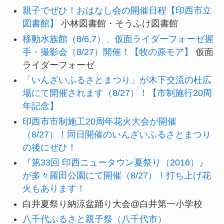
親子でぜひ！おはなし会の開催日程【印西市立
図書館】
小林図書館・そうふけ図書館
移動水族館（8/6,7）、仮面ライダーフォーゼ握
手・撮影会（8/27）開催！【牧の原モア】
仮面
ライダーフォーゼ
「いんざいふるさとまつり」が木下交流の杜広
場にて開催されます（8/27）！【市制施行20周
年記念】
印西市市制施工20周年花火大会が開催
（8/27）！同日開催のいんざいふるさとまつり
の後にぜひ！
『第33回 印西ニュータウン夏祭り（2016）』
が多々羅田公園にて開催（8/27）！打ち上げ花
火もあります！
白井夏祭り納涼盆踊り大会@白井第一小学校
八千代ふるさと親子祭（八千代市）