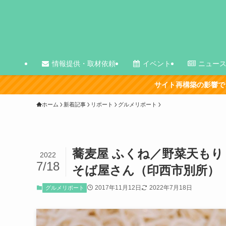
情報提供・取材依頼
イベント
ニュー
サイト再構築の影響で、古い記事を中心に表示が
ホーム
新着記事
リポート
グルメリポート
蕎麦屋 ふくね／野菜天もり
2022
7/18
そば屋さん（印西市別所）
2017年11月12日
2022年7月18日
グルメリポート