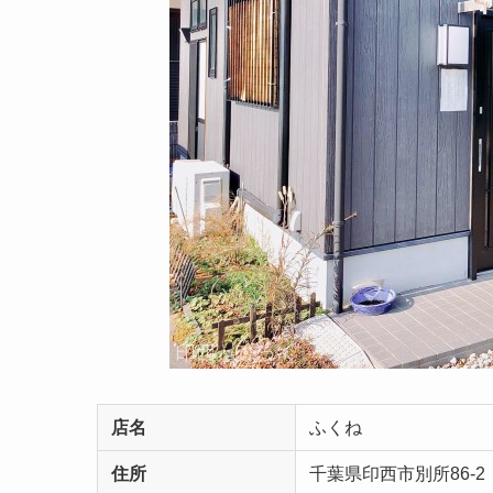
店名
ふくね
住所
千葉県印西市別所86-2