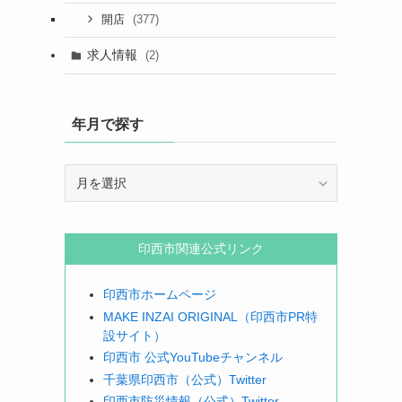
(377)
開店
求人情報
(2)
年月で探す
年
月
で
探
印西市関連公式リンク
す
印西市ホームページ
MAKE INZAI ORIGINAL（印西市PR特
設サイト）
印西市 公式YouTubeチャンネル
千葉県印西市（公式）Twitter
印西市防災情報（公式）Twitter