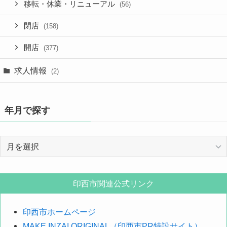
移転・休業・リニューアル
(56)
閉店
(158)
開店
(377)
求人情報
(2)
年月で探す
年
月
で
探
印西市関連公式リンク
す
印西市ホームページ
MAKE INZAI ORIGINAL（印西市PR特設サイト）