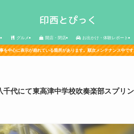
ス
グルメ
開店・閉店
お出かけ・体験レポート
る箇所があります。順次メンテナンス中です。
ン八千代にて東高津中学校吹奏楽部スプリ