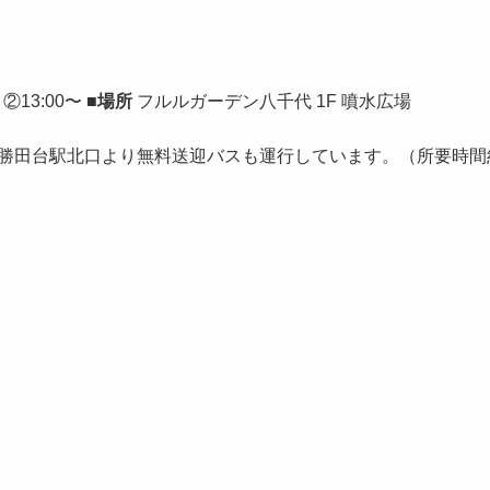
 ②13:00〜
■場所
フルルガーデン八千代 1F 噴水広場
線 勝田台駅北口より無料送迎バスも運行しています。（所要時間