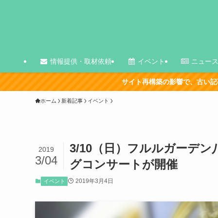
情報提供・取材依頼
イベント
ニュー
サイト再構築の影響で、古い記事を中心に表示が崩れてい
ホーム
新着記事
イベント
3/10（日）フルルガーデ
2019
3/04
グコンサートが開催
2019年3月4日
イベント