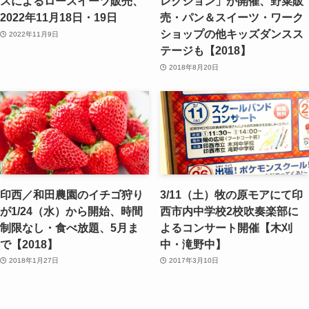
スによるロースイーツ販売、
レクション」が開催、野菜販
2022年11月18日・19日
売・パン＆スイーツ・ワーク
ショップの他キッズダンスス
2022年11月9日
テージも【2018】
2018年8月20日
印西／和田農園のイチゴ狩り
3/11（土）牧の原モアにて印
が1/24（水）から開始、時間
西市内中学校2校吹奏楽部に
制限なし・食べ放題、5月ま
よるコンサート開催【木刈
で【2018】
中・滝野中】
2018年1月27日
2017年3月10日