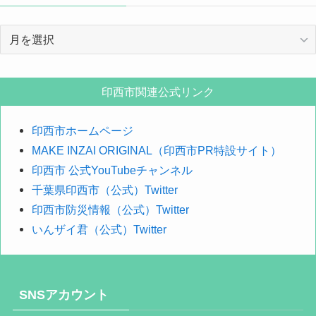
年
月
で
探
印西市関連公式リンク
す
印西市ホームページ
MAKE INZAI ORIGINAL（印西市PR特設サイト）
印西市 公式YouTubeチャンネル
千葉県印西市（公式）Twitter
印西市防災情報（公式）Twitter
いんザイ君（公式）Twitter
SNSアカウント