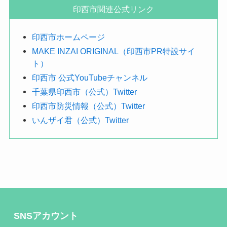
探
印西市関連公式リンク
す
印西市ホームページ
MAKE INZAI ORIGINAL（印西市PR特設サイ
ト）
印西市 公式YouTubeチャンネル
千葉県印西市（公式）Twitter
印西市防災情報（公式）Twitter
いんザイ君（公式）Twitter
SNSアカウント