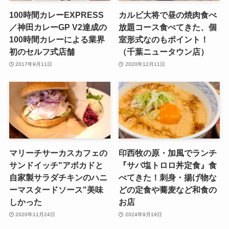
100時間カレーEXPRESS
カルビ大将で昼の焼肉食べ
／神田カレーGP V2達成の
放題コース食べてきた、個
100時間カレーによる業界
室形式なのもポイント！
初のセルフ式店舗
（千葉ニュータウン店）
2017年9月11日
2020年12月11日
マリーチサーカスカフェの
印西牧の原・加風でランチ
サンドイッチ"アボカドと
『サバ塩トロロ丼定食』食
自家製サラダチキンのハニ
べてきた！刺身・揚げ物な
ーマスタードソース"美味
どの定食や蕎麦など和食の
しかった
お店
2020年11月24日
2024年9月19日