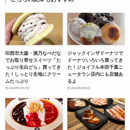
印西市大森・酒乃なべだな
ジャックインザドーナツで
でお取り寄せスイーツ「た
ドーナツいろいろ買ってき
っぷり生白どら」買ってき
た！ジョイフル本田千葉ニ
た！しっとり生地にクリー
ュータウン店内にも店舗あ
ムたっぷり
るよ
2024年3月17日
2024年8月1日