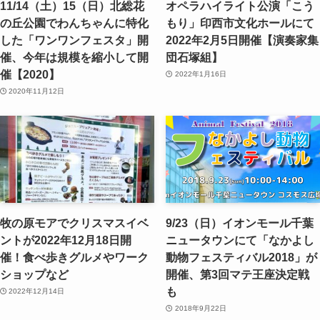
11/14（土）15（日）北総花
オペラハイライト公演「こう
の丘公園でわんちゃんに特化
もり」印西市文化ホールにて
した「ワンワンフェスタ」開
2022年2月5日開催【演奏家集
催、今年は規模を縮小して開
団石塚組】
催【2020】
2022年1月16日
2020年11月12日
牧の原モアでクリスマスイベ
9/23（日）イオンモール千葉
ントが2022年12月18日開
ニュータウンにて「なかよし
催！食べ歩きグルメやワーク
動物フェスティバル2018」が
ショップなど
開催、第3回マテ王座決定戦
も
2022年12月14日
2018年9月22日