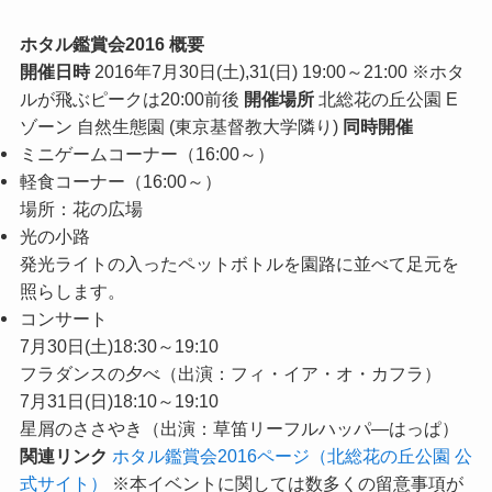
ホタル鑑賞会2016 概要
開催日時
2016年7月30日(土),31(日) 19:00～21:00 ※ホタ
ルが飛ぶピークは20:00前後
開催場所
北総花の丘公園 E
ゾーン 自然生態園 (東京基督教大学隣り)
同時開催
ミニゲームコーナー（16:00～）
軽食コーナー（16:00～）
場所：花の広場
光の小路
発光ライトの入ったペットボトルを園路に並べて足元を
照らします。
コンサート
7月30日(土)18:30～19:10
フラダンスの夕べ（出演：フィ・イア・オ・カフラ）
7月31日(日)18:10～19:10
星屑のささやき（出演：草笛リーフルハッパ―はっぱ）
関連リンク
ホタル鑑賞会2016ページ（北総花の丘公園 公
式サイト）
※本イベントに関しては数多くの留意事項が