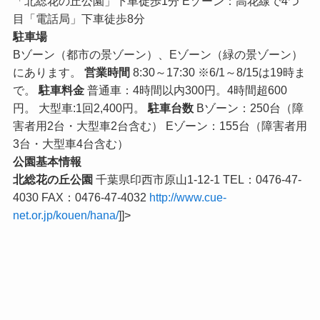
「北総花の丘公園」下車徒歩1分 Eゾーン：高花線で4つ
目「電話局」下車徒歩8分
駐車場
Bゾーン（都市の景ゾーン）、Eゾーン（緑の景ゾーン）
にあります。
営業時間
8:30～17:30 ※6/1～8/15は19時ま
で。
駐車料金
普通車：4時間以内300円。4時間超600
円。 大型車:1回2,400円。
駐車台数
Bゾーン：250台（障
害者用2台・大型車2台含む） Eゾーン：155台（障害者用
3台・大型車4台含む）
公園基本情報
北総花の丘公園
千葉県印西市原山1-12-1 TEL：0476-47-
4030 FAX：0476-47-4032
http://www.cue-
net.or.jp/kouen/hana/
]]>