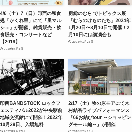
4/6（土）7（日）印西の和食
房総のむら でトピックス展
処「かくれ里」にて「里マル
「むらのけものたち」2024年
シェ」が開催、雑貨販売・飲
1月20日〜3月10日で開催！2
食販売・コンサートなど
月10日には講演会も
【2019】
2024年1月26日
2019年4月4日
印西BANDSTOCK ロックフ
2/17（土）牧の原モアにて木
ェスティバル2022が中央駅前
村結香ライブパフォーマンス
地域交流館にて開催！2022年
「66お結びtour ～ショッピン
10月29日、入場無料
グモール編～」が開催
2022年9月27日
2018年2月13日