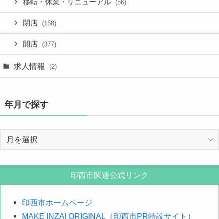
移転・休業・リニューアル
(56)
閉店
(158)
開店
(377)
求人情報
(2)
年月で探す
年
月
で
探
印西市関連公式リンク
す
印西市ホームページ
MAKE INZAI ORIGINAL（印西市PR特設サイト）