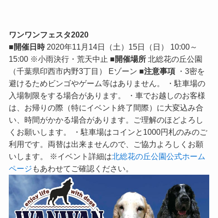
ワンワンフェスタ2020
■開催日時
2020年11月14日（土）15日（日） 10:00～
15:00 ※小雨決行・荒天中止
■開催場所
北総花の丘公園
（千葉県印西市内野3丁目） Eゾーン
■注意事項
・3密を
避けるためビンゴやゲーム等はありません。 ・駐車場の
入場制限をする場合があります。 ・車でお越しのお客様
は、お帰りの際（特にイベント終了間際）に大変込み合
い、時間がかかる場合があります。ご理解のほどよろし
くお願いします。 ・駐車場はコインと1000円札のみのご
利用です。両替は出来ませんので、ご協力よろしくお願
いします。 ※イベント詳細は
北総花の丘公園公式ホーム
ページ
もあわせてご確認ください。