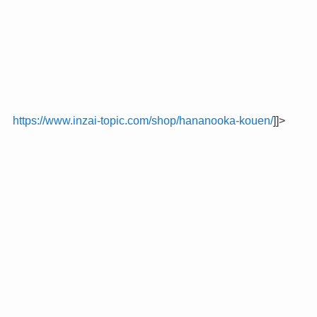
https://www.inzai-topic.com/shop/hananooka-kouen/
]]>