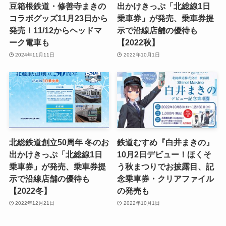
豆箱根鉄道・修善寺まきの
出かけきっぷ「北総線1日
コラボグッズ11月23日から
乗車券」が発売、乗車券提
発売！11/12からヘッドマ
示で沿線店舗の優待も
ーク電車も
【2022秋】
2024年11月11日
2022年10月1日
北総鉄道創立50周年 冬のお
鉄道むすめ『白井まきの』
出かけきっぷ「北総線1日
10月2日デビュー！ほくそ
乗車券」が発売、乗車券提
う秋まつりでお披露目、記
示で沿線店舗の優待も
念乗車券・クリアファイル
【2022冬】
の発売も
2022年12月21日
2022年10月1日