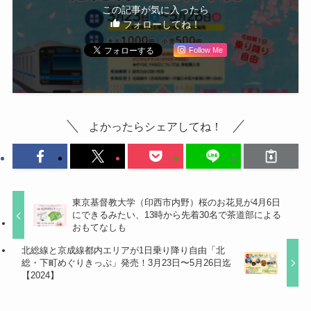
この記事が気に入ったら
フォローしてね！
Follow Me
よかったらシェアしてね！
東京基督教大学（印西市内野）桜のお花見が4月6日
にできるみたい、13時から先着30名で茶道部による
おもてなしも
北総線と京成線都内エリアが1日乗り降り自由「北
総・下町めぐりきっぷ」発売！3月23日〜5月26日迄
【2024】