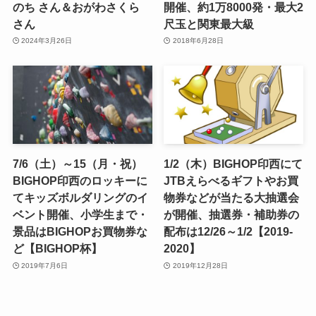
のち さん＆おがわさくら
開催、約1万8000発・最大2
さん
尺玉と関東最大級
2024年3月26日
2018年6月28日
7/6（土）～15（月・祝）
1/2（木）BIGHOP印西にて
BIGHOP印西のロッキーに
JTBえらべるギフトやお買
てキッズボルダリングのイ
物券などが当たる大抽選会
ベント開催、小学生まで・
が開催、抽選券・補助券の
景品はBIGHOPお買物券な
配布は12/26～1/2【2019-
ど【BIGHOP杯】
2020】
2019年7月6日
2019年12月28日