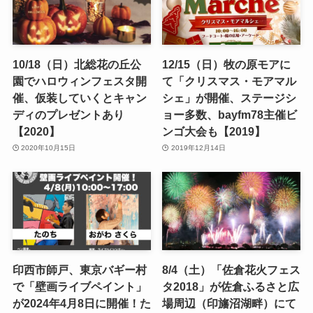
10/18（日）北総花の丘公
12/15（日）牧の原モアに
園でハロウィンフェスタ開
て「クリスマス・モアマル
催、仮装していくとキャン
シェ」が開催、ステージシ
ディのプレゼントあり
ョー多数、bayfm78主催ビ
【2020】
ンゴ大会も【2019】
2020年10月15日
2019年12月14日
印西市師戸、東京バギー村
8/4（土）「佐倉花火フェス
で「壁画ライブペイント」
タ2018」が佐倉ふるさと広
が2024年4月8日に開催！た
場周辺（印旛沼湖畔）にて