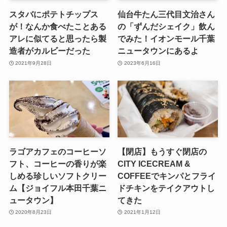
スタバにポテトチップス
仙台牛たん三代目文治さん
が！なんか食べたことある
の「ずんだシェイク」飲ん
アレに似てると思ったら製
でみた！イオンモール千葉
造者がカルビーだった
ニュータウンにあるよ
2021年9月28日
2023年6月16日
ラゴアカフェのコーヒーソ
【閉店】もうすぐ閉店の
フト、コーヒーの香りが楽
CITY ICECREAM &
しめる珍しいソフトクリー
COFFEEでキンパとフライ
ム【ジョイフル本田千葉ニ
ドチキンをテイクアウトし
ュータウン】
てきた
2020年8月23日
2021年1月12日