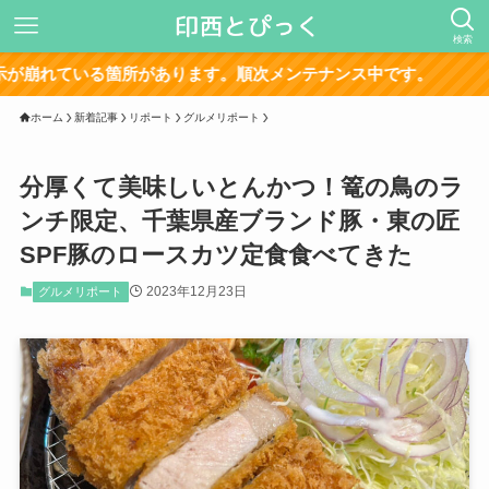
検索
ホーム
新着記事
リポート
グルメリポート
分厚くて美味しいとんかつ！篭の鳥のラ
ンチ限定、千葉県産ブランド豚・東の匠
SPF豚のロースカツ定食食べてきた
2023年12月23日
グルメリポート