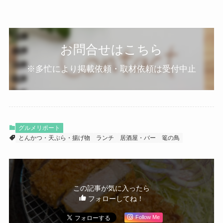
お問合せはこちら
※多忙により掲載依頼・取材依頼は受付中止
グルメリポート
とんかつ・天ぷら・揚げ物
ランチ
居酒屋・バー
篭の鳥
この記事が気に入ったら
フォローしてね！
Follow Me