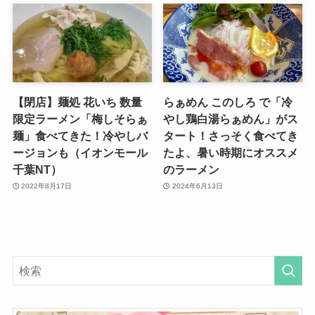
【閉店】麺処 花いち 数量
らぁめん このしろ で「冷
限定ラーメン「梅しそらぁ
やし鶏白湯らぁめん」がス
麺」食べてきた！冷やしバ
タート！さっそく食べてき
ージョンも（イオンモール
たよ、暑い時期にオススメ
千葉NT）
のラーメン
2022年8月17日
2024年6月13日