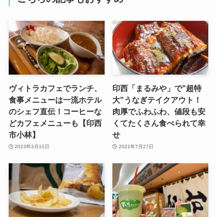
ヴィトラカフェでランチ、
印西「まるみや」で"超特
食事メニューは一流ホテル
大"うなぎテイクアウト！
のシェフ直伝！コーヒーな
肉厚でふわふわ、値段も安
どカフェメニューも【印西
くてたくさん食べられて幸
市小林】
せ
2023年3月11日
2021年7月27日