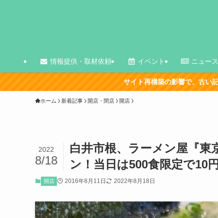
情報提供・取材依頼
イベント
ニュー
サイト再構築の影響で、古い記事を中心に表示が崩
ホーム
新着記事
開店・閉店
開店
白井市根、ラーメン屋『東京
2022
8/18
ン！当日は500食限定で10
2016年8月11日
2022年8月18日
開店