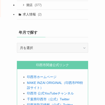
(377)
開店
求人情報
(2)
年月で探す
年
月
で
探
印西市関連公式リンク
す
印西市ホームページ
MAKE INZAI ORIGINAL（印西市PR特
設サイト）
印西市 公式YouTubeチャンネル
千葉県印西市（公式）Twitter
印西市防災情報（公式）Twitter