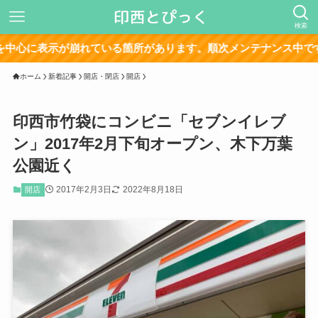
検索
表示が崩れている箇所があります。順次メンテナンス中です。
ホーム
新着記事
開店・閉店
開店
印西市竹袋にコンビニ「セブンイレブ
ン」2017年2月下旬オープン、木下万葉
公園近く
2017年2月3日
2022年8月18日
開店