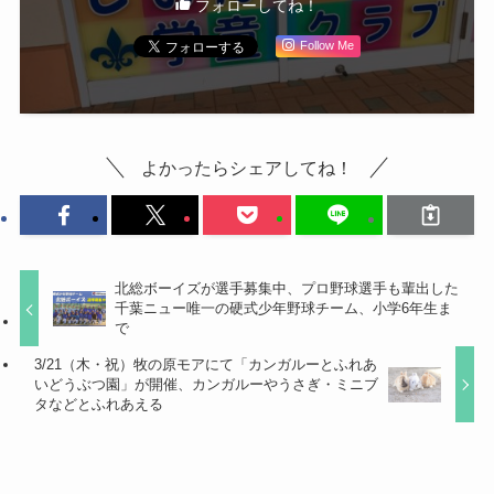
フォローしてね！
Follow Me
よかったらシェアしてね！
北総ボーイズが選手募集中、プロ野球選手も輩出した
千葉ニュー唯一の硬式少年野球チーム、小学6年生ま
で
3/21（木・祝）牧の原モアにて「カンガルーとふれあ
いどうぶつ園」が開催、カンガルーやうさぎ・ミニブ
タなどとふれあえる