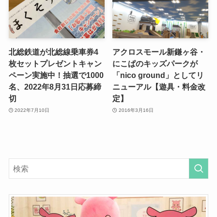
北総鉄道が北総線乗車券4
アクロスモール新鎌ヶ谷・
枚セットプレゼントキャン
にこぱのキッズパークが
ペーン実施中！抽選で1000
「nico ground」としてリ
名、2022年8月31日応募締
ニューアル【遊具・料金改
切
定】
2022年7月10日
2016年3月16日