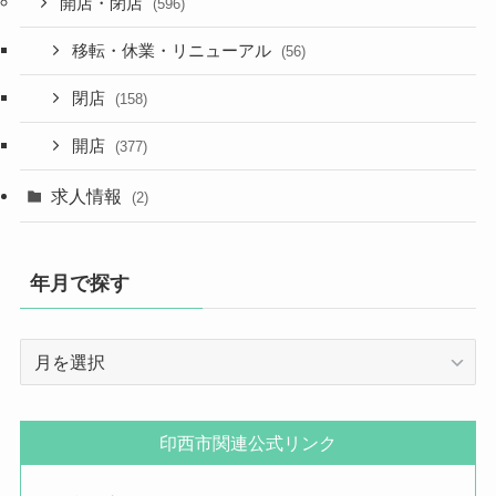
開店・閉店
(596)
移転・休業・リニューアル
(56)
閉店
(158)
開店
(377)
求人情報
(2)
年月で探す
年
月
で
探
印西市関連公式リンク
す