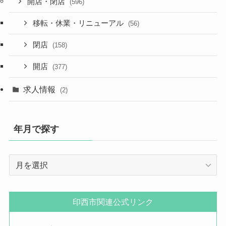
開店・閉店
(596)
移転・休業・リニューアル
(56)
閉店
(158)
開店
(377)
求人情報
(2)
年月で探す
年
月
で
探
印西市関連公式リンク
す