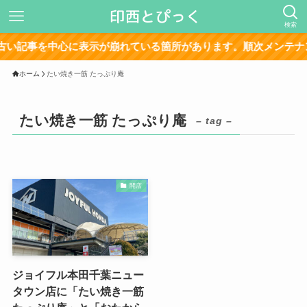
検索
い記事を中心に表示が崩れている箇所があります。順次メンテナン
ホーム
たい焼き一筋 たっぷり庵
たい焼き一筋 たっぷり庵
– tag –
開店
ジョイフル本田千葉ニュー
タウン店に「たい焼き一筋