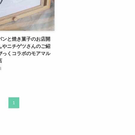
パンと焼き菓子のお店開
んやニチゲツさんのご紹
ぴっくコラボのモアマル
店
日
1