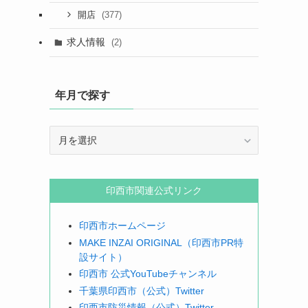
(377)
開店
求人情報
(2)
年月で探す
年
月
で
探
印西市関連公式リンク
す
印西市ホームページ
MAKE INZAI ORIGINAL（印西市PR特
設サイト）
印西市 公式YouTubeチャンネル
千葉県印西市（公式）Twitter
印西市防災情報（公式）Twitter