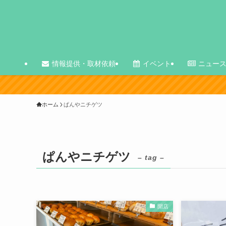
情報提供・取材依頼
イベント
ニュー
ホーム
ぱんやニチゲツ
ぱんやニチゲツ
– tag –
開店