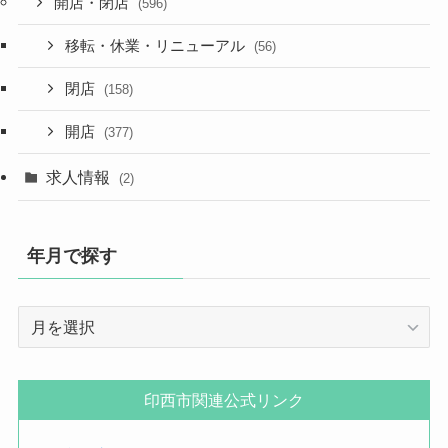
開店・閉店
(596)
移転・休業・リニューアル
(56)
閉店
(158)
開店
(377)
求人情報
(2)
年月で探す
年
月
で
探
印西市関連公式リンク
す