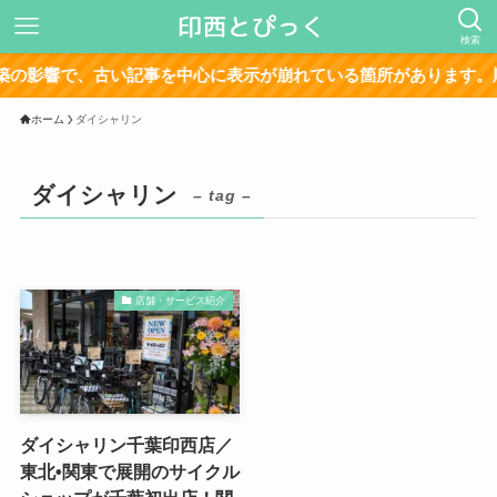
検索
の影響で、古い記事を中心に表示が崩れている箇所があります。順
ホーム
ダイシャリン
ダイシャリン
– tag –
店舗・サービス紹介
ダイシャリン千葉印西店／
東北•関東で展開のサイクル