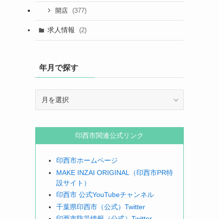
(377)
開店
求人情報
(2)
年月で探す
年
月
で
探
印西市関連公式リンク
す
印西市ホームページ
MAKE INZAI ORIGINAL（印西市PR特
設サイト）
印西市 公式YouTubeチャンネル
千葉県印西市（公式）Twitter
印西市防災情報（公式）Twitter