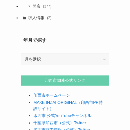
(377)
開店
求人情報
(2)
年月で探す
年
月
で
探
印西市関連公式リンク
す
印西市ホームページ
MAKE INZAI ORIGINAL（印西市PR特
設サイト）
印西市 公式YouTubeチャンネル
千葉県印西市（公式）Twitter
印西市防災情報（公式）Twitter