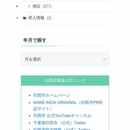
(377)
開店
求人情報
(2)
年月で探す
年
月
で
探
印西市関連公式リンク
す
印西市ホームページ
MAKE INZAI ORIGINAL（印西市PR特
設サイト）
印西市 公式YouTubeチャンネル
千葉県印西市（公式）Twitter
印西市防災情報（公式）Twitter