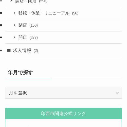
開店・閉店
(596)
移転・休業・リニューアル
(56)
閉店
(158)
開店
(377)
求人情報
(2)
年月で探す
年
月
で
探
印西市関連公式リンク
す