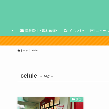
情報提供・取材依頼
イベント
ニュー
ホーム
celule
celule
– tag –
閉店