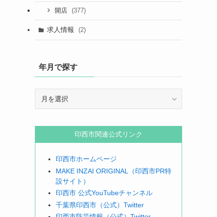
(377)
開店
求人情報
(2)
年月で探す
年
月
で
探
印西市関連公式リンク
す
印西市ホームページ
MAKE INZAI ORIGINAL（印西市PR特
設サイト）
印西市 公式YouTubeチャンネル
千葉県印西市（公式）Twitter
印西市防災情報（公式）Twitter