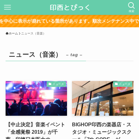
検索
心に表示が崩れている箇所があります。順次メンテナンス中です
ホーム
ニュース（音楽）
ニュース（音楽）
– tag –
ニュース
ニュース
【中止決定】音楽イベント
BIGHOP印西の楽器店・ス
「全感覚祭 2019」が千
タジオ・ミュージックスク