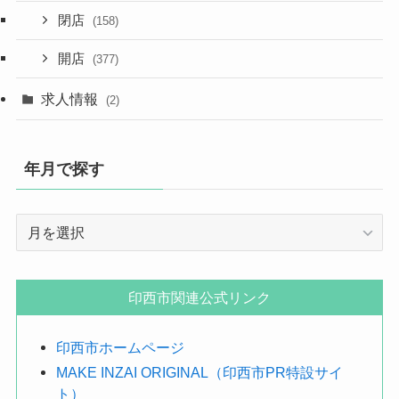
閉店
(158)
開店
(377)
求人情報
(2)
年月で探す
年
月
で
探
印西市関連公式リンク
す
印西市ホームページ
MAKE INZAI ORIGINAL（印西市PR特設サイ
ト）