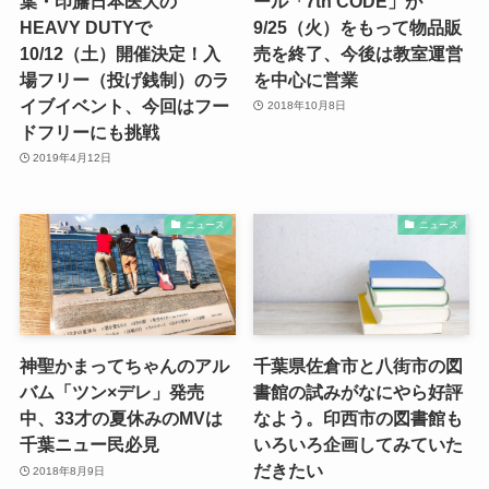
葉・印旛日本医大の
ール「7th CODE」が
HEAVY DUTYで
9/25（火）をもって物品販
10/12（土）開催決定！入
売を終了、今後は教室運営
場フリー（投げ銭制）のラ
を中心に営業
イブイベント、今回はフー
2018年10月8日
ドフリーにも挑戦
2019年4月12日
ニュース
ニュース
神聖かまってちゃんのアル
千葉県佐倉市と八街市の図
バム「ツン×デレ」発売
書館の試みがなにやら好評
中、33才の夏休みのMVは
なよう。印西市の図書館も
千葉ニュー民必見
いろいろ企画してみていた
だきたい
2018年8月9日