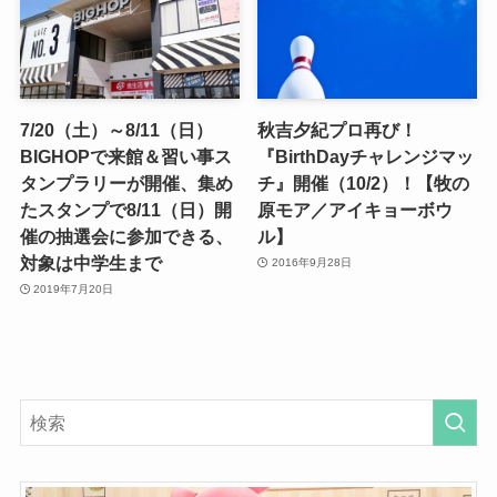
7/20（土）～8/11（日）
秋吉夕紀プロ再び！
BIGHOPで来館＆習い事ス
『BirthDayチャレンジマッ
タンプラリーが開催、集め
チ』開催（10/2）！【牧の
たスタンプで8/11（日）開
原モア／アイキョーボウ
催の抽選会に参加できる、
ル】
対象は中学生まで
2016年9月28日
2019年7月20日