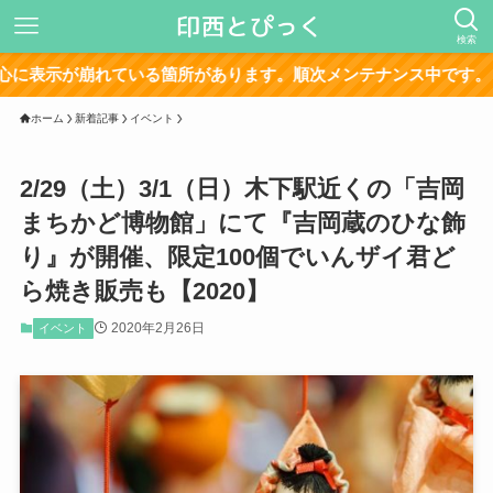
検索
れている箇所があります。順次メンテナンス中です。
ホーム
新着記事
イベント
2/29（土）3/1（日）木下駅近くの「吉岡
まちかど博物館」にて『吉岡蔵のひな飾
り』が開催、限定100個でいんザイ君ど
ら焼き販売も【2020】
2020年2月26日
イベント