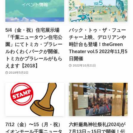
5/4（金・祝）住宅展示場
バック・トゥ・ザ・フュー
「千葉ニュータウン住宅公
チャー上映、デロリアンや
園」にてトミカ・プラレー
時計台も登場！theGreen
ルわくわくパークが開催、
Theater vol.5 2022年11月5
トミカかプラレールがもら
日開催
えます【2018】
2022年10月21日
2018年5月2日
7/12（金）〜15（月・祝）
六軒厳島神社祭礼(2024)が
イオンモール千葉ニュータ
7月13日～15日で開催！伝