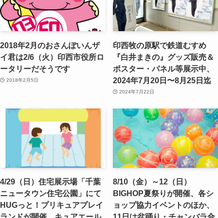
2018年2月のおさんぽいんザ
印西牧の原駅で鉄道むすめ
イ君は2/6（火）印西市役所ロ
『白井まきの』グッズ販売＆
ータリーだそうです
ポスター・パネル等展示中、
2024年7月20日〜8月25日迄
2018年2月5日
2024年7月22日
4/29（日）住宅展示場「千葉
8/10（金）～12（日）
ニュータウン住宅公園」にて
BIGHOP夏祭りが開催、各シ
HUGっと！プリキュアプレイ
ョップ協力イベントのほか、
ランドが開催、キュアエール
11日は盆踊り・チャンバラ合