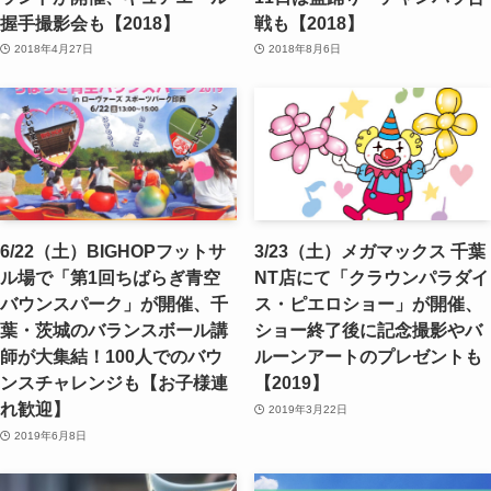
握手撮影会も【2018】
戦も【2018】
2018年4月27日
2018年8月6日
6/22（土）BIGHOPフットサ
3/23（土）メガマックス 千葉
ル場で「第1回ちばらぎ青空
NT店にて「クラウンパラダイ
バウンスパーク」が開催、千
ス・ピエロショー」が開催、
葉・茨城のバランスボール講
ショー終了後に記念撮影やバ
師が大集結！100人でのバウ
ルーンアートのプレゼントも
ンスチャレンジも【お子様連
【2019】
れ歓迎】
2019年3月22日
2019年6月8日