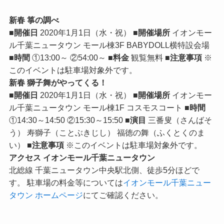
新春 箏の調べ
■開催日
2020年1月1日（水・祝）
■開催場所
イオンモー
ル千葉ニュータウン モール棟3F BABYDOLL横特設会場
■時間
①13:00～ ②54:00～
■料金
観覧無料
■注意事項
※
このイベントは駐車場対象外です。
新春 獅子舞がやってくる！
■開催日
2020年1月1日（水・祝）
■開催場所
イオンモー
ル千葉ニュータウン モール棟1F コスモスコート
■時間
①14:30～14:50 ②15:30～15:50
■演目
三番叟（さんばそ
う） 寿獅子（ことぶきじし） 福徳の舞（ふくとくのま
い）
■注意事項
※このイベントは駐車場対象外です。
アクセス イオンモール千葉ニュータウン
北総線 千葉ニュータウン中央駅北側、徒歩5分ほどで
す。 駐車場の料金等については
イオンモール千葉ニュー
タウン ホームページ
にてご確認ください。