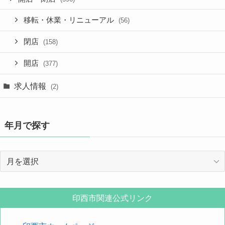
移転・休業・リニューアル
(56)
閉店
(158)
開店
(377)
求人情報
(2)
年月で探す
年
月
で
探
印西市関連公式リンク
す