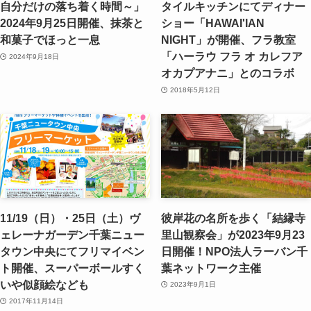
自分だけの落ち着く時間～」
タイルキッチンにてディナー
2024年9月25日開催、抹茶と
ショー「HAWAI'IAN
和菓子でほっと一息
NIGHT」が開催、フラ教室
「ハーラウ フラ オ カレフア
2024年9月18日
オカプアナニ」とのコラボ
2018年5月12日
11/19（日）・25日（土）ヴ
彼岸花の名所を歩く「結縁寺
ェレーナガーデン千葉ニュー
里山観察会」が2023年9月23
タウン中央にてフリマイベン
日開催！NPO法人ラーバン千
ト開催、スーパーボールすく
葉ネットワーク主催
いや似顔絵なども
2023年9月1日
2017年11月14日