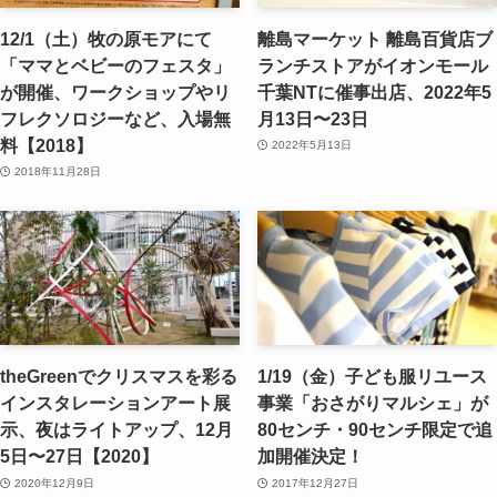
12/1（土）牧の原モアにて
離島マーケット 離島百貨店ブ
「ママとベビーのフェスタ」
ランチストアがイオンモール
が開催、ワークショップやリ
千葉NTに催事出店、2022年5
フレクソロジーなど、入場無
月13日〜23日
料【2018】
2022年5月13日
2018年11月28日
theGreenでクリスマスを彩る
1/19（金）子ども服リユース
インスタレーションアート展
事業「おさがりマルシェ」が
示、夜はライトアップ、12月
80センチ・90センチ限定で追
5日〜27日【2020】
加開催決定！
2020年12月9日
2017年12月27日