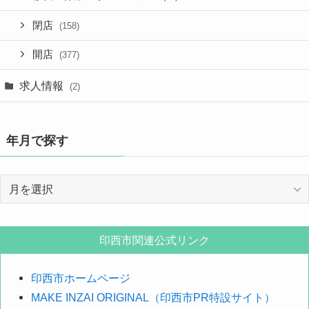
閉店
(158)
開店
(377)
求人情報
(2)
年月で探す
年
月
で
探
印西市関連公式リンク
す
印西市ホームページ
MAKE INZAI ORIGINAL（印西市PR特設サイト）