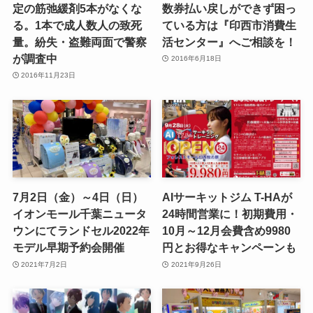
定の筋弛緩剤5本がなくな
数券払い戻しができず困っ
る。1本で成人数人の致死
ている方は『印西市消費生
量。紛失・盗難両面で警察
活センター』へご相談を！
が調査中
2016年6月18日
2016年11月23日
7月2日（金）～4日（日）
AIサーキットジム T-HAが
イオンモール千葉ニュータ
24時間営業に！初期費用・
ウンにてランドセル2022年
10月～12月会費含め9980
モデル早期予約会開催
円とお得なキャンペーンも
2021年7月2日
2021年9月26日