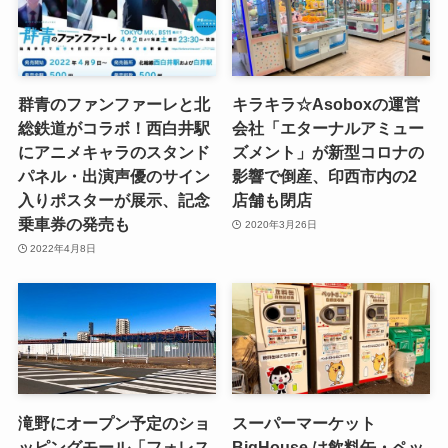
群青のファンファーレと北
キラキラ☆Asoboxの運営
総鉄道がコラボ！西白井駅
会社「エターナルアミュー
にアニメキャラのスタンド
ズメント」が新型コロナの
パネル・出演声優のサイン
影響で倒産、印西市内の2
入りポスターが展示、記念
店舗も閉店
乗車券の発売も
2020年3月26日
2022年4月8日
滝野にオープン予定のショ
スーパーマーケット
ッピングモール「フォレス
BigHouse は飲料缶・ペッ