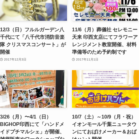
12/3（日）フルルガーデン八
11/6（月）葬儀社 セレモニー
千代にて「八千代市消防音楽
天来 印西支店にてフラワーア
隊 クリスマスコンサート」が
レンジメント教室開催、材料
開催
準備等のため予約制です
2017年12月3日
2017年11月1日
3/26（月）〜4/1（日）
10/7（土）～10/9（月・祝）
BIGHOP印西にて「ハンドメ
イオンモール千葉ニュータウ
イドプチマルシェ」が開催、
ンにておばけメーカー＆おば
雑貨販売やワークショップな
けハント開催