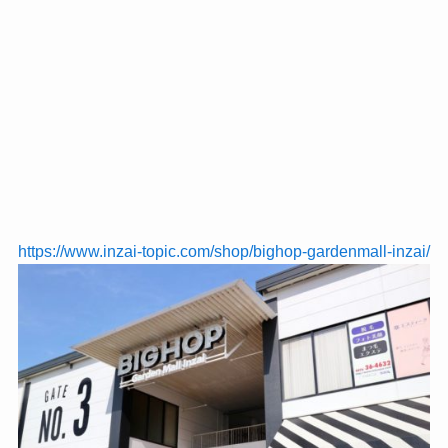
https://www.inzai-topic.com/shop/bighop-gardenmall-inzai/