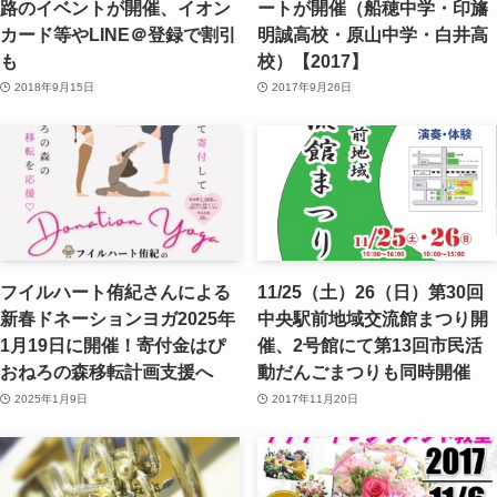
路のイベントが開催、イオン
ートが開催（船穂中学・印旛
カード等やLINE＠登録で割引
明誠高校・原山中学・白井高
も
校）【2017】
2018年9月15日
2017年9月26日
フイルハート侑紀さんによる
11/25（土）26（日）第30回
新春ドネーションヨガ2025年
中央駅前地域交流館まつり開
1月19日に開催！寄付金はぴ
催、2号館にて第13回市民活
おねろの森移転計画支援へ
動だんごまつりも同時開催
2025年1月9日
2017年11月20日