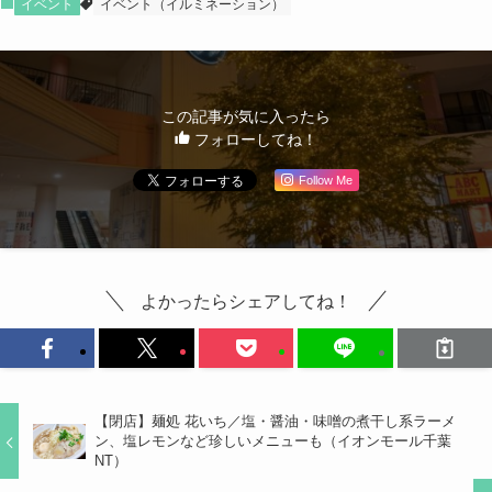
イベント
イベント（イルミネーション）
この記事が気に入ったら
フォローしてね！
Follow Me
よかったらシェアしてね！
【閉店】麺処 花いち／塩・醤油・味噌の煮干し系ラーメ
ン、塩レモンなど珍しいメニューも（イオンモール千葉
NT）