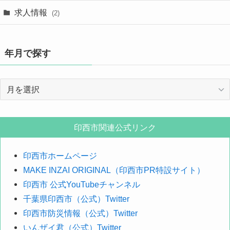
求人情報
(2)
年月で探す
年
月
で
探
印西市関連公式リンク
す
印西市ホームページ
MAKE INZAI ORIGINAL（印西市PR特設サイト）
印西市 公式YouTubeチャンネル
千葉県印西市（公式）Twitter
印西市防災情報（公式）Twitter
いんザイ君（公式）Twitter