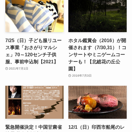
7/25（日）子ども服リユー
ホタル鑑賞会（2016）が開
ス事業「おさがりマルシ
催されます（7/30,31）！コ
ェ」70～120センチ子供
ンサートやミニゲームコー
服、事前申込制【2021】
ナーも！【北総花の丘公
園】
2021年7月1日
2016年7月3日
緊急開催決定！中国甘粛省
12/1（日）印西市船尾のレ