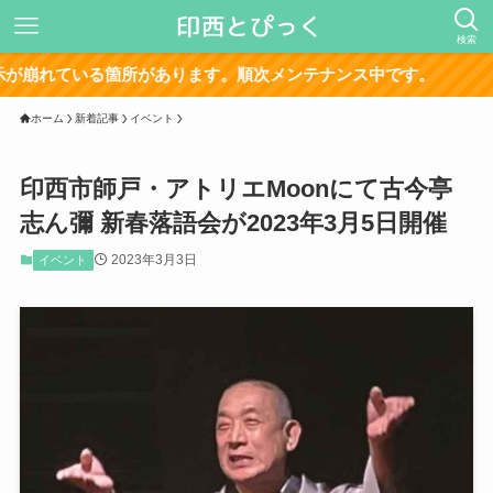
検索
る箇所があります。順次メンテナンス中です。
ホーム
新着記事
イベント
印西市師戸・アトリエMoonにて古今亭
志ん彌 新春落語会が2023年3月5日開催
2023年3月3日
イベント