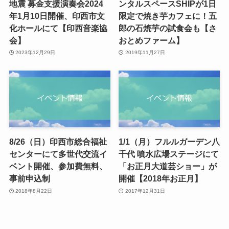
地震 募金支援演奏会2024
ンタルスペースSHIPが1日
年1月10日開催、印西市文
限定で焼き芋カフェに！五
化ホールにて【印西音楽協
郎の石焼芋の試食会も【さ
会】
おとめファーム】
2023年12月29日
2019年11月27日
8/26（日）印西市総合福祉
1/1（月）フルルガーデン八
センターにて多世代交流イ
千代 噴水広場ステージにて
ベント開催、参加費無料、
「お正月大道芸ショー」が
事前申込制
開催【2018年お正月】
2018年8月22日
2017年12月31日