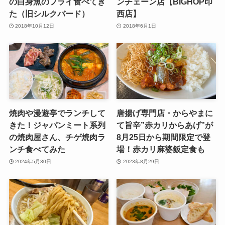
の白身魚のフライ食べてき
ンチェーン店【BIGHOP印
た（旧シルクバード）
西店】
2018年10月12日
2018年6月1日
焼肉や漫遊亭でランチして
唐揚げ専門店・からやまに
きた！ジャパンミート系列
て旨辛”赤カリからあげ”が
の焼肉屋さん、チゲ焼肉ラ
8月25日から期間限定で登
ンチ食べてみた
場！赤カリ麻婆飯定食も
2024年5月30日
2023年8月29日