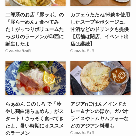
二郎系のお店「豚ラボ」の
カフェうたたね/米麹を使用
『豚らーめん』食べてみ
したスープやポタージュ、
た！がっつりボリュームた
甘酒などのドリンクも提供
っぷりのラーメンが印西に
【店舗は閉店、イベント出
誕生したよ
店は継続】
2025年3月20日
2022年2月2日
らぁめん このしろ で「冷
アジアnごはん／インドカ
やし鶏白湯らぁめん」がス
レー＆ナンのほか、ガパオ
タート！さっそく食べてき
ライスやトムヤムフォーな
たよ、暑い時期にオススメ
どのアジアン料理も
のラーメン
2022年3月4日