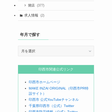
(377)
開店
求人情報
(2)
年月で探す
年
月
で
探
印西市関連公式リンク
す
印西市ホームページ
MAKE INZAI ORIGINAL（印西市PR特
設サイト）
印西市 公式YouTubeチャンネル
千葉県印西市（公式）Twitter
印西市防災情報（公式）Twitter