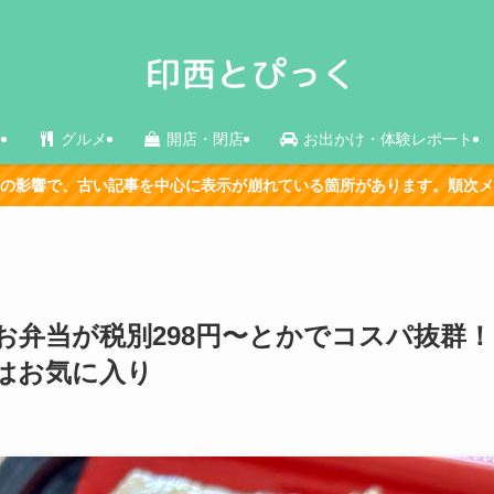
ス
グルメ
開店・閉店
お出かけ・体験レポート
表示が崩れている箇所があります。順次メンテナンス中です。
お弁当が税別298円〜とかでコスパ抜群！
はお気に入り