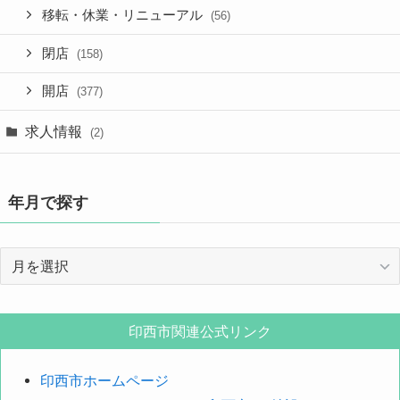
移転・休業・リニューアル
(56)
閉店
(158)
開店
(377)
求人情報
(2)
年月で探す
年
月
で
探
印西市関連公式リンク
す
印西市ホームページ